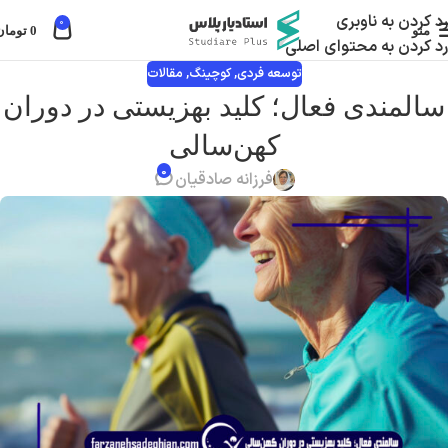
رد کردن به ناوبری
0
منو
0
تومان
رد کردن به محتوای اصلی
توسعه فردی
,
کوچینگ
,
مقالات
سالمندی فعال؛ کلید بهزیستی در دوران
کهن‌سالی
۰
فرزانه صادقیان